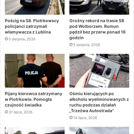
Pościg na S8. Piotrkowscy
Groźny rekord na trasie S8
policjanci zatrzymali
pod Wolborzem. Rumun
włamywacza z Lublina
pędził bez przerw ponad 16
godzin
5 sierpnia, 2026
5 sierpnia, 2026
Pijany kierowca zatrzymany
Ośmiu kierujących po
w Piotrkowie. Pomogła
alkoholu wyeliminowanych z
czujność świadka
ruchu podczas działań
„Trzeźwa Autostrada”
31 lipca, 2026
14 lipca, 2026