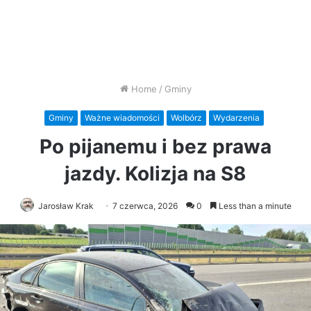
Home
/
Gminy
Gminy
Ważne wiadomości
Wolbórz
Wydarzenia
Po pijanemu i bez prawa
jazdy. Kolizja na S8
Jarosław Krak
7 czerwca, 2026
0
Less than a minute