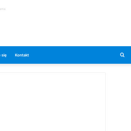
lama
Se
 się
Kontakt
for