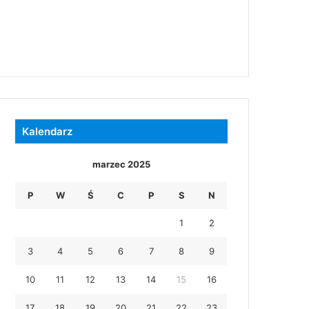
Kalendarz
marzec 2025
P
W
Ś
C
P
S
N
1
2
3
4
5
6
7
8
9
10
11
12
13
14
15
16
17
18
19
20
21
22
23