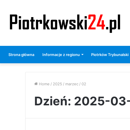
Strona główna
Informacje z regionu
Piotrków Trybunalski
Home
/
2025
/
marzec
/
02
Dzień:
2025-03