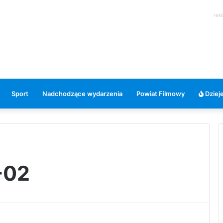
rek
Sport
Nadchodzące wydarzenia
Powiat Filmowy
Dzieje
-02