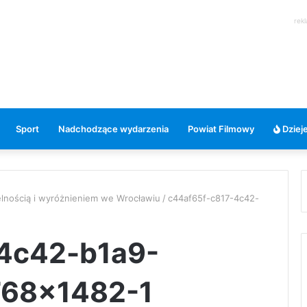
rek
Sport
Nadchodzące wydarzenia
Powiat Filmowy
Dzieje
lnością i wyróżnieniem we Wrocławiu
/
c44af65f-c817-4c42-
4c42-b1a9-
768×1482-1