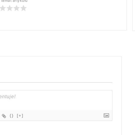
 temat artykułu
{}
[+]