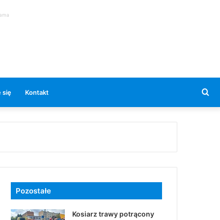
lama
Se
 się
Kontakt
for
Pozostałe
Kosiarz trawy potrącony