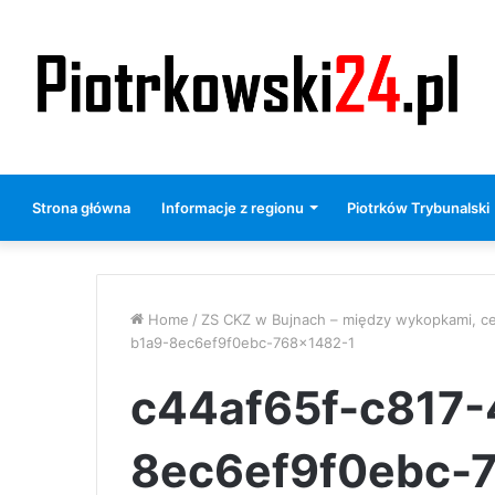
Strona główna
Informacje z regionu
Piotrków Trybunalski
Home
/
ZS CKZ w Bujnach – między wykopkami, ce
b1a9-8ec6ef9f0ebc-768×1482-1
c44af65f-c817-
8ec6ef9f0ebc-