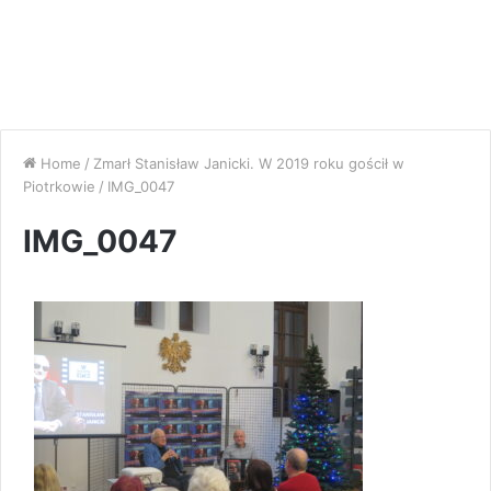
Home
/
Zmarł Stanisław Janicki. W 2019 roku gościł w
Piotrkowie
/
IMG_0047
IMG_0047