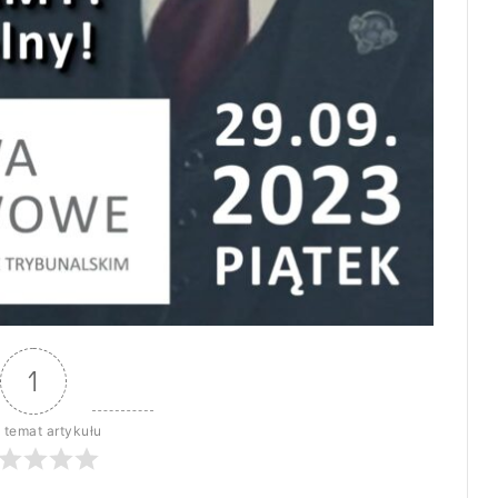
1
 temat artykułu