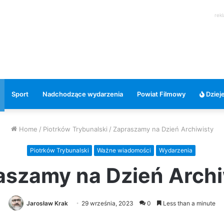
rek
Sport
Nadchodzące wydarzenia
Powiat Filmowy
Dzieje
Home
/
Piotrków Trybunalski
/
Zapraszamy na Dzień Archiwisty
Piotrków Trybunalski
Ważne wiadomości
Wydarzenia
aszamy na Dzień Archi
Jarosław Krak
29 września, 2023
0
Less than a minute