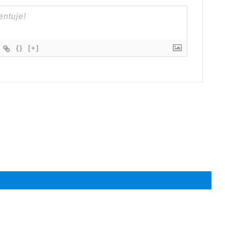
{}
[+]