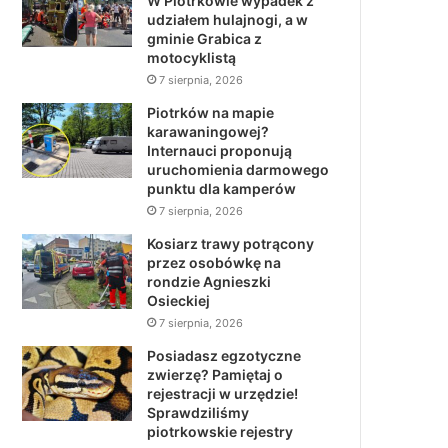
W Piotrkowie wypadek z
udziałem hulajnogi, a w
gminie Grabica z
motocyklistą
7 sierpnia, 2026
Piotrków na mapie
karawaningowej?
Internauci proponują
uruchomienia darmowego
punktu dla kamperów
7 sierpnia, 2026
Kosiarz trawy potrącony
przez osobówkę na
rondzie Agnieszki
Osieckiej
7 sierpnia, 2026
Posiadasz egzotyczne
zwierzę? Pamiętaj o
rejestracji w urzędzie!
Sprawdziliśmy
piotrkowskie rejestry