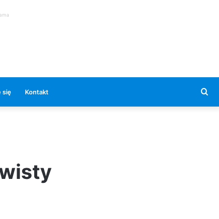
lama
Se
 się
Kontakt
for
wisty