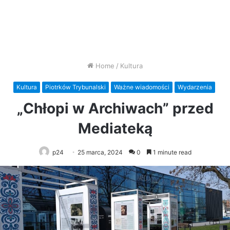
Home
/
Kultura
Kultura
Piotrków Trybunalski
Ważne wiadomości
Wydarzenia
„Chłopi w Archiwach” przed
Mediateką
p24
25 marca, 2024
0
1 minute read