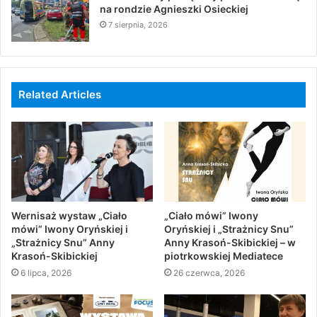
na rondzie Agnieszki Osieckiej
7 sierpnia, 2026
Related Articles
Wernisaż wystaw „Ciało
„Ciało mówi” Iwony
mówi” Iwony Oryńskiej i
Oryńskiej i „Strażnicy Snu”
„Strażnicy Snu” Anny
Anny Krasoń-Skibickiej – w
Krasoń-Skibickiej
piotrkowskiej Mediatece
6 lipca, 2026
26 czerwca, 2026