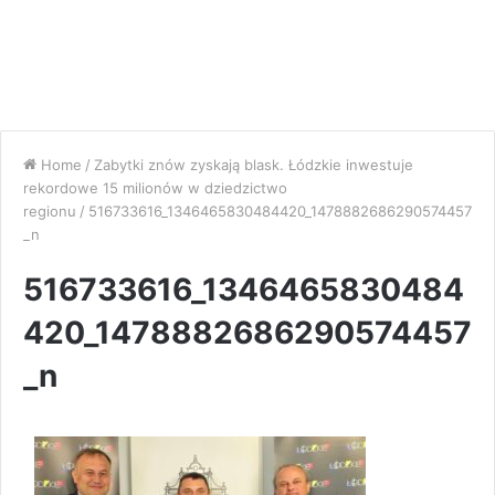
Home
/
Zabytki znów zyskają blask. Łódzkie inwestuje
rekordowe 15 milionów w dziedzictwo
regionu
/
516733616_1346465830484420_1478882686290574457
_n
516733616_1346465830484
420_1478882686290574457
_n