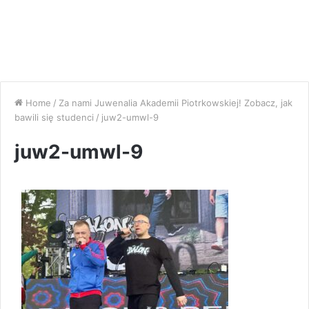
Home
/
Za nami Juwenalia Akademii Piotrkowskiej! Zobacz, jak
bawili się studenci
/
juw2-umwl-9
juw2-umwl-9