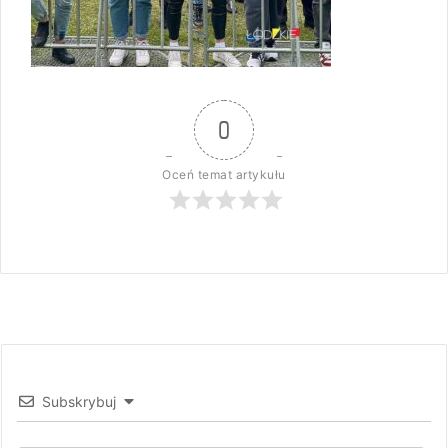
0
Oceń temat artykułu
Subskrybuj