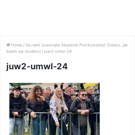
Home
/
Za nami Juwenalia Akademii Piotrkowskiej! Zobacz, jak
bawili się studenci
/
juw2-umwl-24
juw2-umwl-24