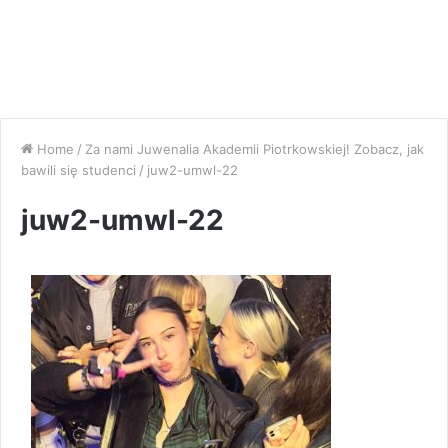
Home
/
Za nami Juwenalia Akademii Piotrkowskiej! Zobacz, jak
bawili się studenci
/
juw2-umwl-22
juw2-umwl-22