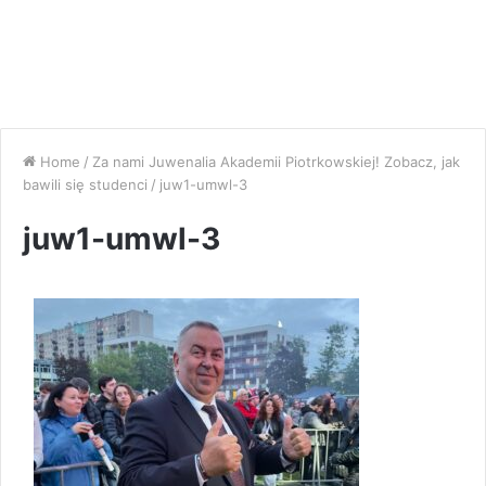
Home
/
Za nami Juwenalia Akademii Piotrkowskiej! Zobacz, jak
bawili się studenci
/
juw1-umwl-3
juw1-umwl-3