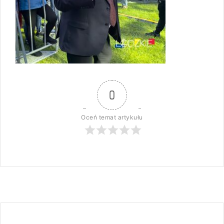
0
Oceń temat artykułu