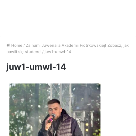
Home
/
Za nami Juwenalia Akademii Piotrkowskiej! Zobacz, jak
bawili się studenci
/
juw1-umwl-14
juw1-umwl-14