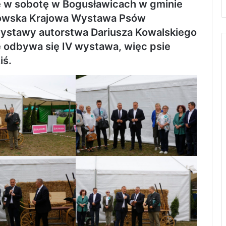
ię w sobotę w Bogusławicach w gminie
trkowska Krajowa Wystawa Psów
wystawy autorstwa Dariusza Kowalskiego
ę odbywa się IV wystawa, więc psie
iś.