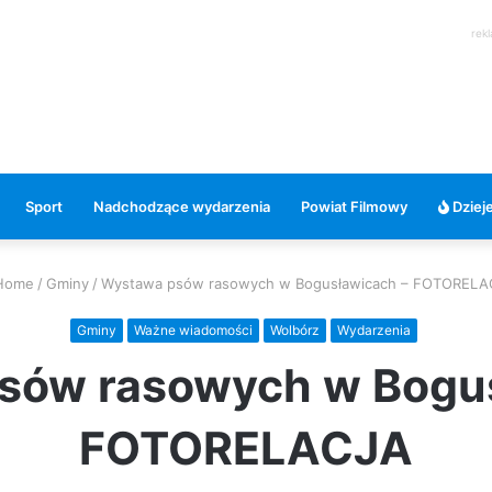
rek
Sport
Nadchodzące wydarzenia
Powiat Filmowy
Dzieje
Home
/
Gminy
/
Wystawa psów rasowych w Bogusławicach – FOTORELA
Gminy
Ważne wiadomości
Wolbórz
Wydarzenia
sów rasowych w Bogus
FOTORELACJA