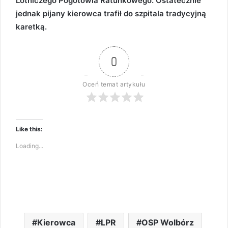
Lotniczego Pogotowia Ratunkowego. Ostatecznie
jednak pijany kierowca trafił do szpitala tradycyjną
karetką.
0
Oceń temat artykułu
Like this:
Loading...
Kierowca
LPR
OSP Wolbórz