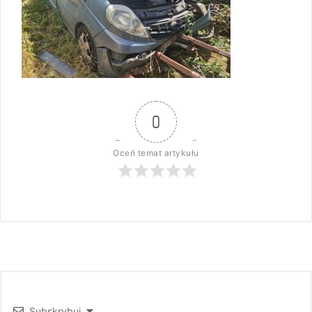
0
Oceń temat artykułu
Subskrybuj