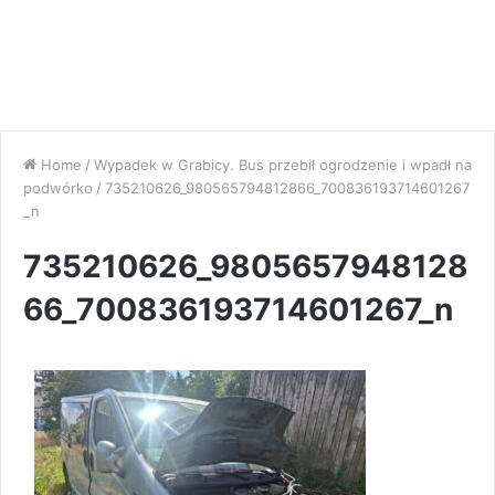
Home
/
Wypadek w Grabicy. Bus przebił ogrodzenie i wpadł na
podwórko
/
735210626_980565794812866_700836193714601267
_n
735210626_9805657948128
66_700836193714601267_n