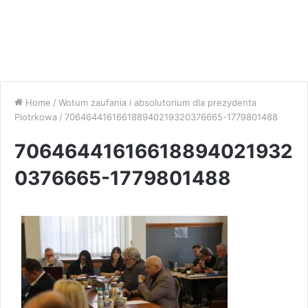
Home
/
Wotum zaufania i absolutorium dla prezydenta
Piotrkowa
/
706464416166188940219320376665-1779801488
70646441616618894021932
0376665-1779801488