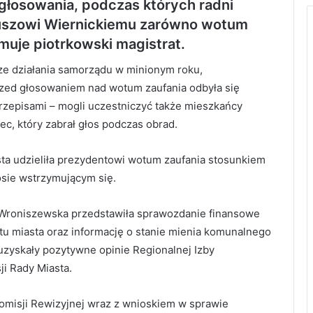
 głosowania, podczas których radni
liuszowi Wiernickiemu zarówno wotum
ormuje piotrkowski magistrat.
e działania samorządu w minionym roku,
rzed głosowaniem nad wotum zaufania odbyła się
przepisami – mogli uczestniczyć także mieszkańcy
iec, który zabrał głos podczas obrad.
sta udzieliła prezydentowi wotum zaufania stosunkiem
łosie wstrzymującym się.
la Wroniszewska przedstawiła sprawozdanie finansowe
u miasta oraz informację o stanie mienia komunalnego
uzyskały pozytywne opinie Regionalnej Izby
i Rady Miasta.
omisji Rewizyjnej wraz z wnioskiem w sprawie