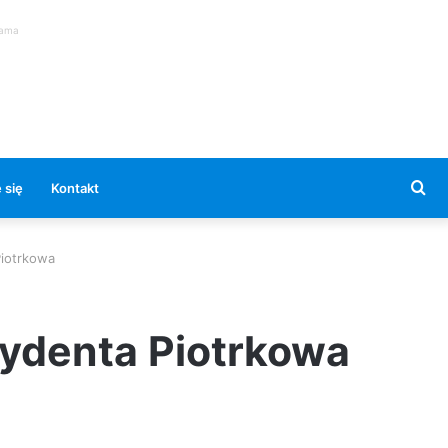
lama
Se
 się
Kontakt
for
Piotrkowa
zydenta Piotrkowa