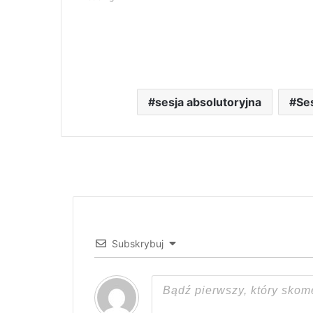
sesja absolutoryjna
Se
Subskrybuj