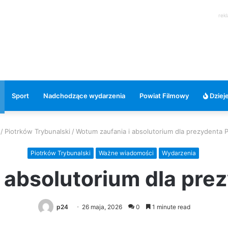
rek
Sport
Nadchodzące wydarzenia
Powiat Filmowy
Dzieje
/
Piotrków Trybunalski
/
Wotum zaufania i absolutorium dla prezydenta 
Piotrków Trybunalski
Ważne wiadomości
Wydarzenia
 absolutorium dla pre
p24
26 maja, 2026
0
1 minute read