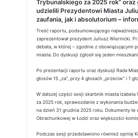
Trybunalskiego za 2025 rok” oraz
udzielili Prezydentowi Miasta Ju
zaufania, jak i absolutorium – inf
Treść raportu, podsumowującego najważniejsz
zaprezentował prezydent Juliusz Wiernicki. P
debata, w której – zgodnie z obowiązującymi 
miasta. Do dyskusji zgłosił się jeden mieszkan
Po prezentacji raportu oraz dyskusji Rada Mia
głosów 15 „za”, przy 4 głosach „przeciw” i 1 g
W dalszej części sesji skarbnik miasta Izabe
za 2025 rok, sprawozdanie z wykonania budżet
na dzień 31 grudnia 2025 roku. Dokumenty te 
Obrachunkowej w Łodzi oraz większości komisj
Podczas sesji przedstawiono również opinię K