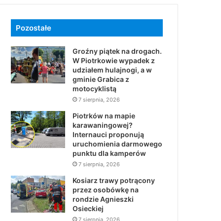
Pozostałe
Groźny piątek na drogach.
W Piotrkowie wypadek z
udziałem hulajnogi, a w
gminie Grabica z
motocyklistą
7 sierpnia, 2026
Piotrków na mapie
karawaningowej?
Internauci proponują
uruchomienia darmowego
punktu dla kamperów
7 sierpnia, 2026
Kosiarz trawy potrącony
przez osobówkę na
rondzie Agnieszki
Osieckiej
7 sierpnia, 2026