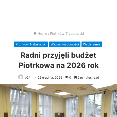
Home
/
Piotrków Trybunalski
Piotrków Trybunalski
Ważne wiadomości
Wydarzenia
Radni przyjęli budżet
Piotrkowa na 2026 rok
p24
22 grudnia, 2025
0
2 minutes read