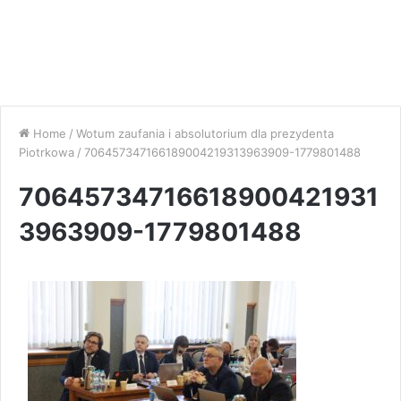
Home
/
Wotum zaufania i absolutorium dla prezydenta
Piotrkowa
/
706457347166189004219313963909-1779801488
70645734716618900421931
3963909-1779801488