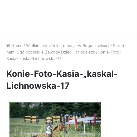
Home
/
Wielkie jeździeckie emocje w Bogusławicach! Przed
nami Ogólnopolskie Zawody Dzieci i Młodzieży
/
Konie-Foto-
Kasia-„kaskal-Lichnowska-17
Konie-Foto-Kasia-„kaskal-
Lichnowska-17