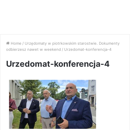
Home
/
Urzędomaty w piotrkowskim starostwie. Dokumenty
odbierzesz nawet w weekend
/
Urzedomat-konferencja-4
Urzedomat-konferencja-4