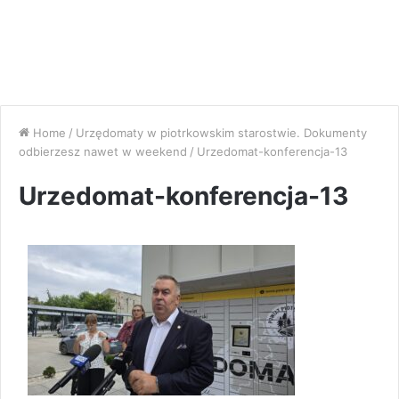
Home
/
Urzędomaty w piotrkowskim starostwie. Dokumenty
odbierzesz nawet w weekend
/
Urzedomat-konferencja-13
Urzedomat-konferencja-13