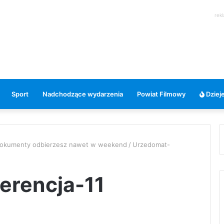
rek
Sport
Nadchodzące wydarzenia
Powiat Filmowy
Dzieje
 Dokumenty odbierzesz nawet w weekend
/
Urzedomat-
erencja-11