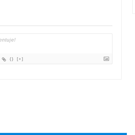
{}
[+]