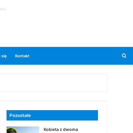
lama
Se
 się
Kontakt
for
Pozostałe
Kobieta z dwoma