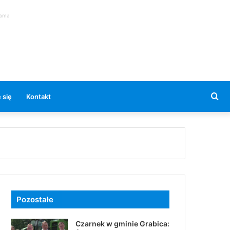
lama
Se
 się
Kontakt
for
Pozostałe
Czarnek w gminie Grabica: