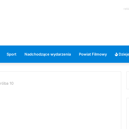
rek
Sport
Nadchodzące wydarzenia
Powiat Filmowy
Dzieje
róba 10