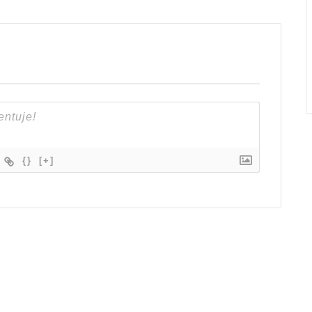
{}
[+]