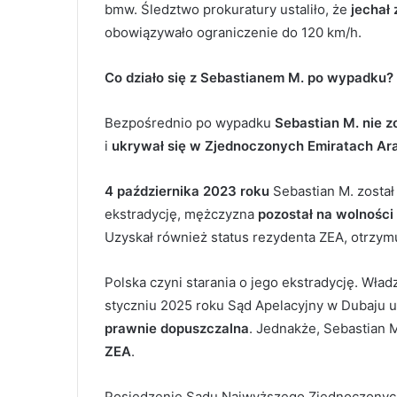
bmw. Śledztwo prokuratury ustaliło, że
jechał
obowiązywało ograniczenie do 120 km/h.
Co działo się z Sebastianem M. po wypadku?
Bezpośrednio po wypadku
Sebastian M. nie z
i
ukrywał się w Zjednoczonych Emiratach Ar
4 października 2023 roku
Sebastian M. zosta
ekstradycję, mężczyzna
pozostał na wolności
Uzyskał również status rezydenta ZEA, otrzymu
Polska czyni starania o jego ekstradycję. Wł
styczniu 2025 roku Sąd Apelacyjny w Dubaju u
prawnie dopuszczalna
. Jednakże, Sebastian 
ZEA
.
Posiedzenie Sądu Najwyższego Zjednoczonych