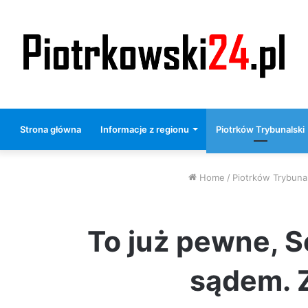
Strona główna
Informacje z regionu
Piotrków Trybunalski
Home
/
Piotrków Trybunal
To już pewne, S
sądem. Z