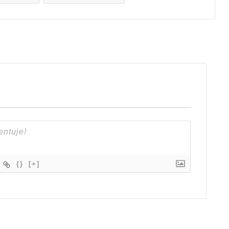
{}
[+]