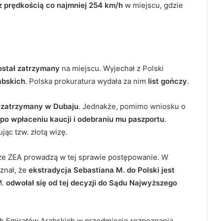
 z prędkością co najmniej 254 km/h
w miejscu, gdzie
ostał zatrzymany
na miejscu. Wyjechał z Polski
abskich
. Polska prokuratura wydała za nim
list gończy
.
ł
zatrzymany w Dubaju
. Jednakże, pomimo wniosku o
 po wpłaceniu kaucji i odebraniu mu paszportu
.
jąc tzw. złotą wizę.
adze ZEA prowadzą w tej sprawie postępowanie. W
znał, że
ekstradycja Sebastiana M. do Polski jest
M.
odwołał się od tej decyzji do Sądu Najwyższego
 Emiratów Arabskich w przedmiocie rozpoznania