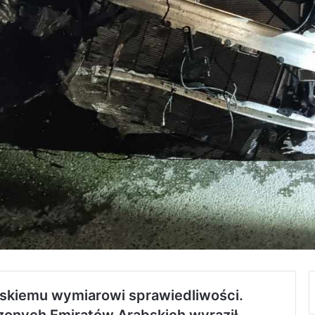
lskiemu wymiarowi sprawiedliwości.
zonych Emiratów Arabskich wyraził