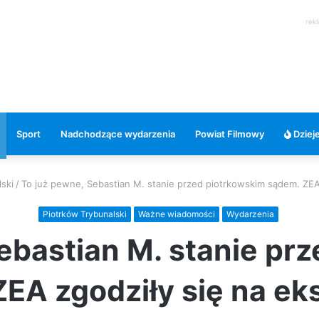
rek
Sport
Nadchodzące wydarzenia
Powiat Filmowy
Dzieje
ski
/
To już pewne, Sebastian M. stanie przed piotrkowskim sądem. ZEA 
Piotrków Trybunalski
Ważne wiadomości
Wydarzenia
ebastian M. stanie pr
EA zgodziły się na ek