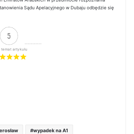
tanowienia Sądu Apelacyjnego w Dubaju odbędzie się
5
 temat artykułu
ierosław
wypadek na A1