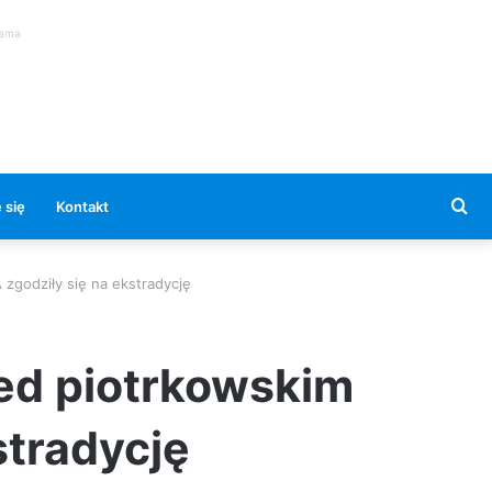
lama
Se
 się
Kontakt
for
zgodziły się na ekstradycję
zed piotrkowskim
stradycję