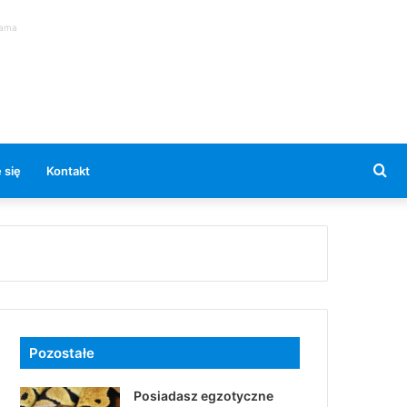
lama
Se
 się
Kontakt
for
Pozostałe
Posiadasz egzotyczne