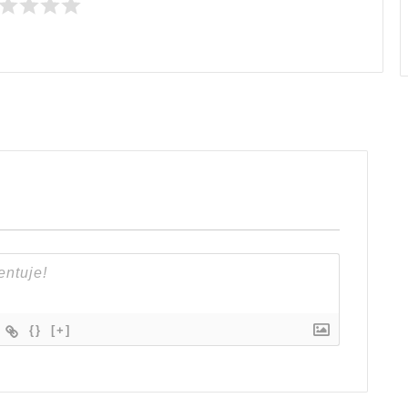
{}
[+]