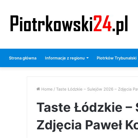
Strona główna
Informacje z regionu
Piotrków Trybunalski
Home
/
Taste Łódzkie – Sulejów 2026 – Zdjęcia Pa
Taste Łódzkie –
Zdjęcia Paweł K