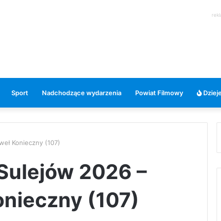
rek
Sport
Nadchodzące wydarzenia
Powiat Filmowy
Dzieje
weł Konieczny (107)
 Sulejów 2026 –
onieczny (107)