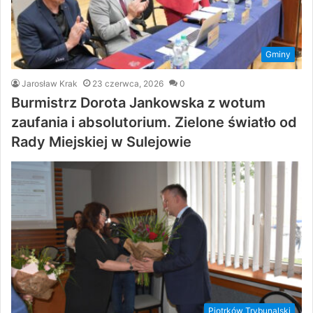
Gminy
Jarosław Krak
23 czerwca, 2026
0
Burmistrz Dorota Jankowska z wotum
zaufania i absolutorium. Zielone światło od
Rady Miejskiej w Sulejowie
Piotrków Trybunalski