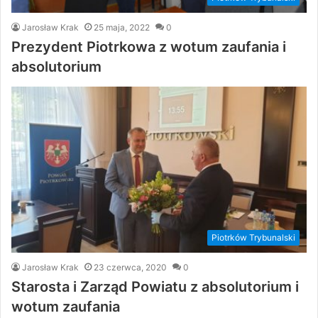
Jarosław Krak
25 maja, 2022
0
Prezydent Piotrkowa z wotum zaufania i
absolutorium
Piotrków Trybunalski
Jarosław Krak
23 czerwca, 2020
0
Starosta i Zarząd Powiatu z absolutorium i
wotum zaufania