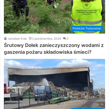
Piotrków Trybunalski
Jarosław Krak
2 października, 2024
0
Śrutowy Dołek zanieczyszczony wodami z
gaszenia pożaru składowiska śmieci?