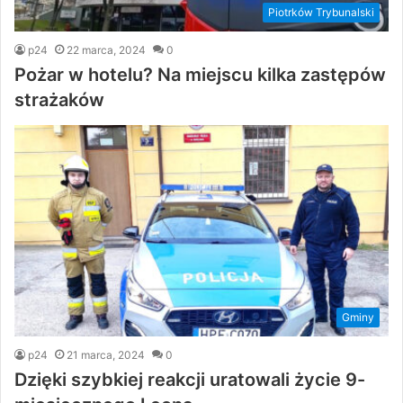
Piotrków Trybunalski
p24
22 marca, 2024
0
Pożar w hotelu? Na miejscu kilka zastępów
strażaków
Gminy
p24
21 marca, 2024
0
Dzięki szybkiej reakcji uratowali życie 9-