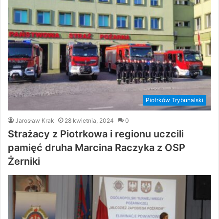
Piotrków Trybunalski
Jarosław Krak
28 kwietnia, 2024
0
Strażacy z Piotrkowa i regionu uczcili
pamięć druha Marcina Raczyka z OSP
Żerniki