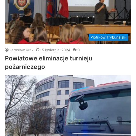
Piotrków Trybunalski
Jarosław Krak
15 kwietnia, 2024
0
Powiatowe eliminacje turnieju
pożarniczego