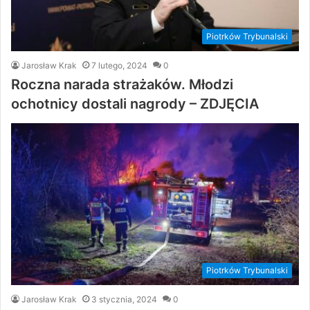
Piotrków Trybunalski
Jarosław Krak
7 lutego, 2024
0
Roczna narada strażaków. Młodzi
ochotnicy dostali nagrody – ZDJĘCIA
Piotrków Trybunalski
Jarosław Krak
3 stycznia, 2024
0