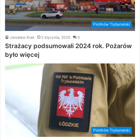
Piotrków Trybunalski
Jarosław Krak
2 stycznia, 2025
0
Strażacy podsumowali 2024 rok. Pożarów
było więcej
Piotrków Trybunalski