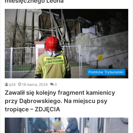
miesięcznego Leona
Piotrków Trybunalski
p24
18 marca, 2024
0
Zawalił się kolejny fragment kamienicy
przy Dąbrowskiego. Na miejscu psy
tropiące – ZDJĘCIA