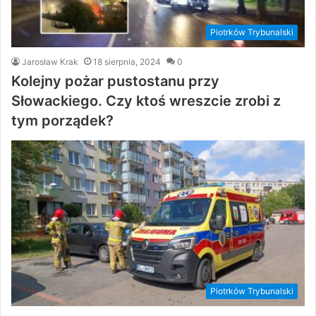
Piotrków Trybunalski
Jarosław Krak
18 sierpnia, 2024
0
Kolejny pożar pustostanu przy
Słowackiego. Czy ktoś wreszcie zrobi z
tym porządek?
Piotrków Trybunalski