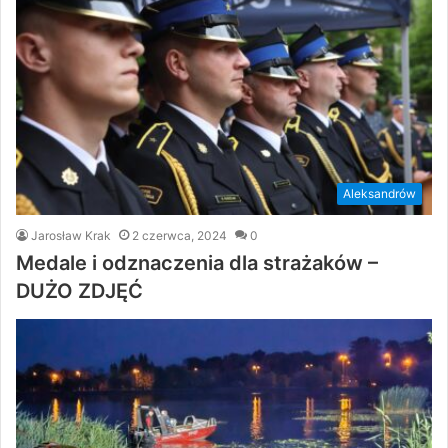
Aleksandrów
Jarosław Krak
2 czerwca, 2024
0
Medale i odznaczenia dla strażaków –
DUŻO ZDJĘĆ