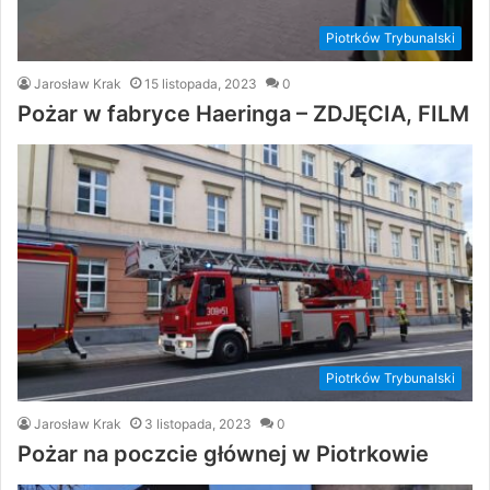
Piotrków Trybunalski
Jarosław Krak
15 listopada, 2023
0
Pożar w fabryce Haeringa – ZDJĘCIA, FILM
Piotrków Trybunalski
Jarosław Krak
3 listopada, 2023
0
Pożar na poczcie głównej w Piotrkowie