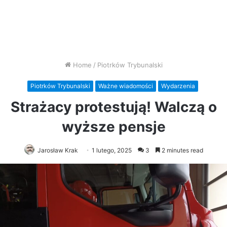
Home
/
Piotrków Trybunalski
Piotrków Trybunalski
Ważne wiadomości
Wydarzenia
Strażacy protestują! Walczą o
wyższe pensje
Jarosław Krak
1 lutego, 2025
3
2 minutes read