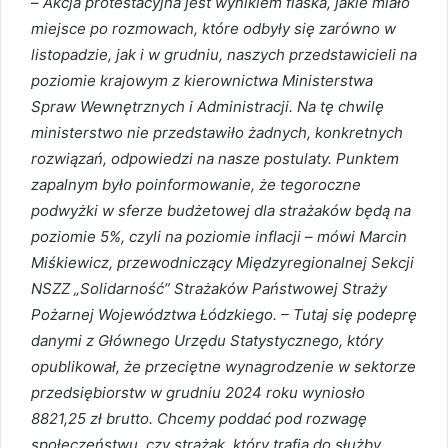
–
Akcja protestacyjna jest wynikiem fiaska, jakie miało
miejsce po rozmowach, które odbyły się zarówno w
listopadzie, jak i w grudniu, naszych przedstawicieli na
poziomie krajowym z kierownictwa Ministerstwa
Spraw Wewnętrznych i Administracji. Na tę chwilę
ministerstwo nie przedstawiło żadnych, konkretnych
rozwiązań, odpowiedzi na nasze postulaty. Punktem
zapalnym było poinformowanie, że tegoroczne
podwyżki w sferze budżetowej dla strażaków będą na
poziomie 5%, czyli na poziomie inflacji – mówi Marcin
Miśkiewicz, przewodniczący Międzyregionalnej Sekcji
NSZZ „Solidarność” Strażaków Państwowej Straży
Pożarnej Województwa Łódzkiego. – Tutaj się podeprę
danymi z Głównego Urzędu Statystycznego, który
opublikował, że przeciętne wynagrodzenie w sektorze
przedsiębiorstw w grudniu 2024 roku wyniosło
8821,25 zł brutto. Chcemy poddać pod rozwagę
społeczeństwu, czy strażak, który trafia do służby,