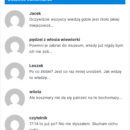
Jacek
Oczywiście wszyscy wiedzą gdzie jest (koło jakiej
miejscowoś...
pędzel z włosia wiewiorki
Powinni je zabrać do muzeum, wtedy już nigdy bym
ich nie zob...
Leszek
Po co żłobki? Jest co raz mniej urodzeń. Jak widzę
to władzę...
wiiola
Ale koszmary nie da się patrzeć na te bochomazy...
czytelnik
17:14 to już po? Nic nie słyszałem. Słucham cicho
radia....