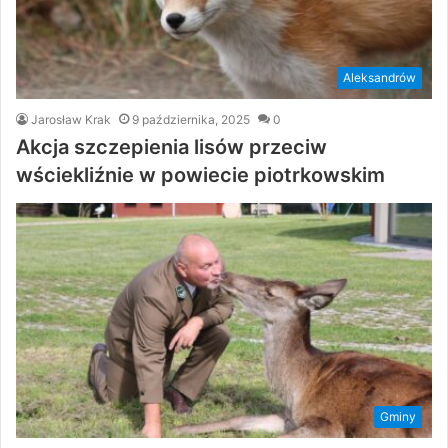
Aleksandrów
Jarosław Krak
9 października, 2025
0
Akcja szczepienia lisów przeciw
wściekliźnie w powiecie piotrkowskim
Gminy