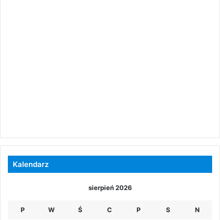
Kalendarz
sierpień 2026
P
W
Ś
C
P
S
N