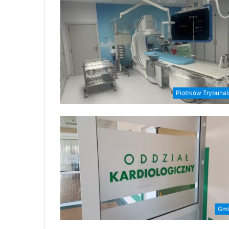
Piotrków Trybunal
Gmi