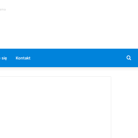
lama
Se
 się
Kontakt
for