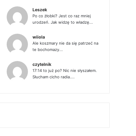
Leszek
Po co żłobki? Jest co raz mniej
urodzeń. Jak widzę to władzę...
wiiola
Ale koszmary nie da się patrzeć na
te bochomazy...
czytelnik
17:14 to już po? Nic nie słyszałem.
Słucham cicho radia....