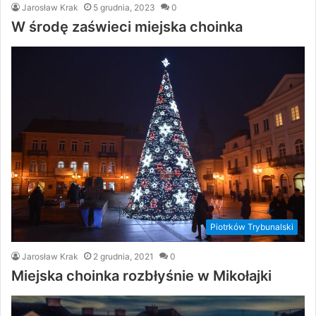
Jarosław Krak
5 grudnia, 2023
0
W środę zaświeci miejska choinka
Piotrków Trybunalski
Jarosław Krak
2 grudnia, 2021
0
Miejska choinka rozbłyśnie w Mikołajki