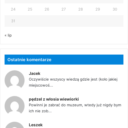
24
25
26
27
28
29
30
31
« lip
Ostatnie komentarze
Jacek
Oczywiście wszyscy wiedzą gdzie jest (koło jakiej
miejscowoś...
pędzel z włosia wiewiorki
Powinni je zabrać do muzeum, wtedy już nigdy bym
ich nie zob...
Leszek