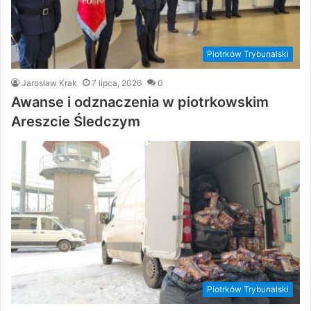
Piotrków Trybunalski
Jarosław Krak
7 lipca, 2026
0
Awanse i odznaczenia w piotrkowskim
Areszcie Śledczym
Piotrków Trybunalski