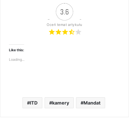
3.6
Oceń temat artykułu
Like this:
Loading...
ITD
kamery
Mandat