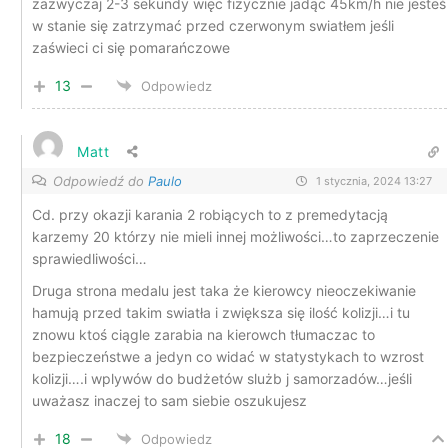
zazwyczaj 2-3 sekundy więc fizycznie jadąc 45km/h nie jesteś
w stanie się zatrzymać przed czerwonym swiatłem jeśli
zaświeci ci się pomarańczowe
13
Odpowiedz
Matt
Odpowiedź do
Paulo
1 stycznia, 2024 13:27
Cd. przy okazji karania 2 robiących to z premedytacją
karzemy 20 którzy nie mieli innej możliwości…to zaprzeczenie
sprawiedliwości…
Druga strona medalu jest taka że kierowcy nieoczekiwanie
hamują przed takim swiatła i zwiększa się ilość kolizji…i tu
znowu ktoś ciągle zarabia na kierowch tłumaczac to
bezpieczeństwe a jedyn co widać w statystykach to wzrost
kolizji….i wplywów do budżetów slużb j samorzadów…jeśli
uważasz inaczej to sam siebie oszukujesz
18
Odpowiedz