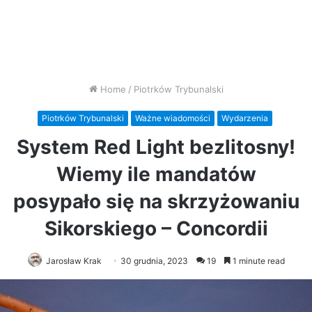
Home
/
Piotrków Trybunalski
Piotrków Trybunalski
Ważne wiadomości
Wydarzenia
System Red Light bezlitosny!
Wiemy ile mandatów
posypało się na skrzyżowaniu
Sikorskiego – Concordii
Jarosław Krak
30 grudnia, 2023
19
1 minute read