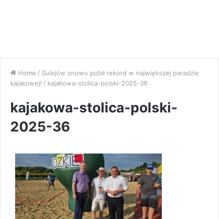
Home
/
Sulejów znowu pobił rekord w największej paradzie
kajakowej!
/
kajakowa-stolica-polski-2025-36
kajakowa-stolica-polski-
2025-36