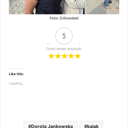
Foto: D.Kowalski
5
Oceń temat artykułu
Like this:
Loading...
Dorota Jankowska
kajak