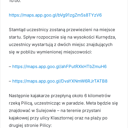
10:00.
https://maps.app.goo.gl/bVg91zgZm5s8TYzV6
Stamtąd uczestnicy zostaną przewiezieni na miejsce
startu. Spływ rozpocznie się na wysokości Kurnędza,
uczestnicy wystartują z dwóch miejsc znajdujących
się w pobliżu wymienionej miejscowości:
–
https://maps.app.goo.gl/ahFPutRXkHTbZmuH6
–
https://maps.app.goo.gl/DvaYXNmW6RJrTATB8
Następnie kajakarze przepłyną około 6 kilometrów
rzeką Pilicą, uczestnicząc w paradzie. Meta będzie się
znajdować w Sulejowie – na terenie przystani
kajakowej przy ulicy Klasztornej oraz na plaży po
drugiej stronie Pilicy: