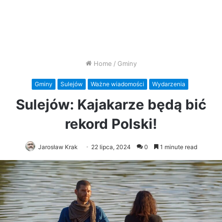
Home
/
Gminy
Gminy
Sulejów
Ważne wiadomości
Wydarzenia
Sulejów: Kajakarze będą bić
rekord Polski!
Jarosław Krak
22 lipca, 2024
0
1 minute read