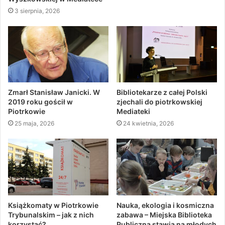
3 sierpnia, 2026
Zmarł Stanisław Janicki. W
Bibliotekarze z całej Polski
2019 roku gościł w
zjechali do piotrkowskiej
Piotrkowie
Mediateki
25 maja, 2026
24 kwietnia, 2026
Książkomaty w Piotrkowie
Nauka, ekologia i kosmiczna
Trybunalskim – jak z nich
zabawa – Miejska Biblioteka
korzystać?
Publiczna stawia na młodych