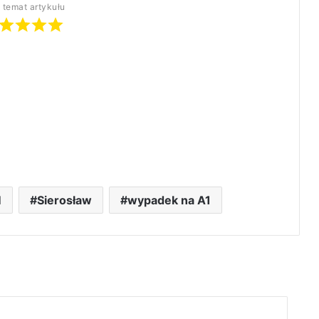
 temat artykułu
M
Sierosław
wypadek na A1