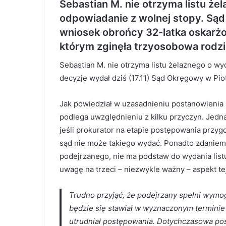
Sebastian M. nie otrzyma listu ż
odpowiadanie z wolnej stopy. Sąd
wniosek obrońcy 32-latka oskar
którym zginęła trzyosobowa rodzi
Sebastian M. nie otrzyma listu żelaznego o w
decyzje wydał dziś (17.11) Sąd Okręgowy w Pio
Jak powiedział w uzasadnieniu postanowienia
podlega uwzględnieniu z kilku przyczyn. Jedną
jeśli prokurator na etapie postępowania przy
sąd nie może takiego wydać. Ponadto zdaniem 
podejrzanego, nie ma podstaw do wydania lis
uwagę na trzeci – niezwykle ważny – aspekt te
Trudno przyjąć, że podejrzany spełni wymog
będzie się stawiał w wyznaczonym terminie 
utrudniał postępowania. Dotychczasowa pos