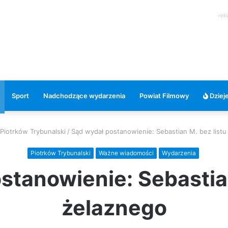
rek
Sport
Nadchodzące wydarzenia
Powiat Filmowy
Dzieje
Piotrków Trybunalski
/
Sąd wydał postanowienie: Sebastian M. bez listu
Piotrków Trybunalski
Ważne wiadomości
Wydarzenia
stanowienie: Sebastian
żelaznego