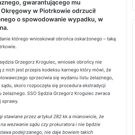
elaznego, gwarantującego mu
 Okręgowy w Piotrkowie odrzucił
żonego o spowodowanie wypadku, w
na.
ydanie którego wnioskował obrońca oskarżonego – taką
trkowie.
 sędzia Grzegorz Krogulec, wniosek obrońcy nie
 z nich jest przepis kodeksu karnego który mówi, że
gotowawczego sprzeciwia się wydaniu listu żelaznego,
sądu, skoro rozpoczęła się procedura ekstradycji
tu żelaznego. SSO Sędzia Grzegorz Krogulec zwraca
j sprawy.
i stawiane przez artykuł 282 kk a mianowicie, że
na wezwanie sądu czy prokuratora i nie będzie
tawa podejrzanego, nie daje bowiem takich