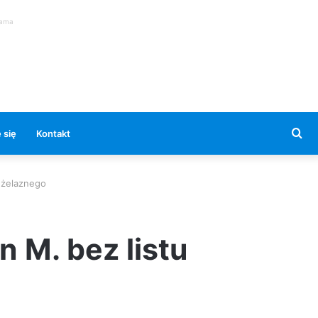
lama
Se
 się
Kontakt
for
 żelaznego
 M. bez listu