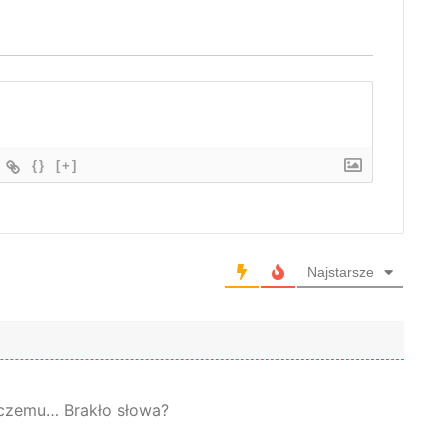
{}
[+]
Najstarsze
…czemu… Brakło słowa?