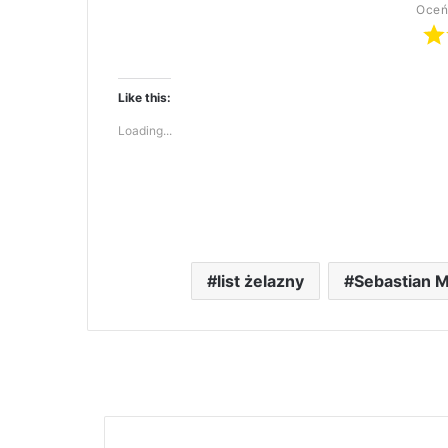
Oceń
Like this:
Loading...
list żelazny
Sebastian 