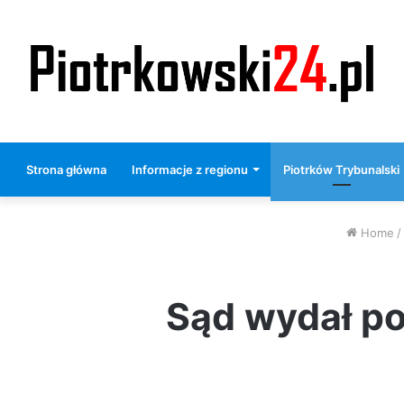
Strona główna
Informacje z regionu
Piotrków Trybunalski
Home
/
Sąd wydał po