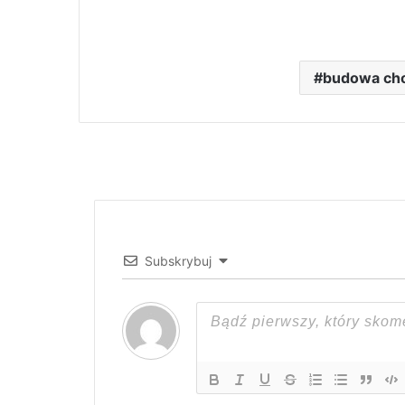
budowa ch
Subskrybuj