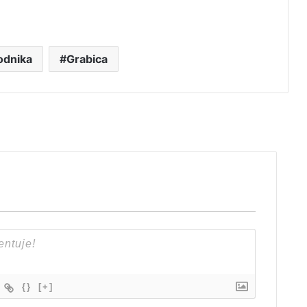
odnika
Grabica
{}
[+]