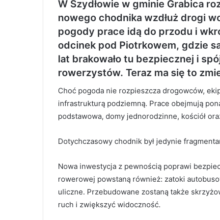
W Szydłowie w gminie Grabica ro
nowego chodnika wzdłuż drogi wo
pogody prace idą do przodu i wkr
odcinek pod Piotrkowem, gdzie sa
lat brakowało tu bezpiecznej i spój
rowerzystów. Teraz ma się to zmie
Choć pogoda nie rozpieszcza drogowców, ekipa
infrastrukturą podziemną. Prace obejmują ponad
podstawowa, domy jednorodzinne, kościół or
Dotychczasowy chodnik był jedynie fragmentar
Nowa inwestycja z pewnością poprawi bezpie
rowerowej powstaną również: zatoki autobusow
uliczne. Przebudowane zostaną także skrzyż
ruch i zwiększyć widoczność.