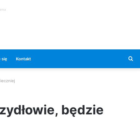
lama
Se
 się
Kontakt
for
ieczniej
ydłowie, będzie