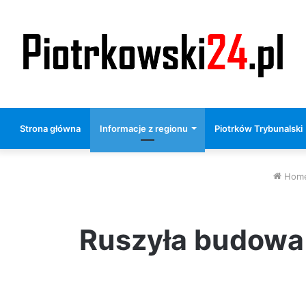
Strona główna
Informacje z regionu
Piotrków Trybunalski
Hom
Ruszyła budowa