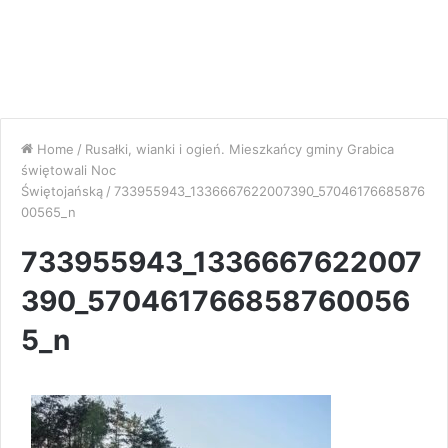
Home
/
Rusałki, wianki i ogień. Mieszkańcy gminy Grabica
świętowali Noc
Świętojańską
/
733955943_1336667622007390_57046176685876
00565_n
733955943_1336667622007
390_570461766858760056
5_n