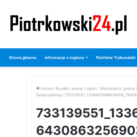
Strona główna
Informacje z regionu
Piotrków Trybunalski
Home
/
Rusałki, wianki i ogień. Mieszkańcy gminy
Świętojańską
/
733139551_1336667498674069_7643
733139551_133
643086325690