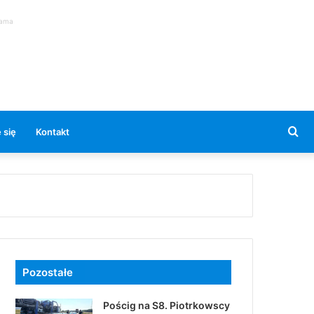
lama
Se
 się
Kontakt
for
Pozostałe
Pościg na S8. Piotrkowscy