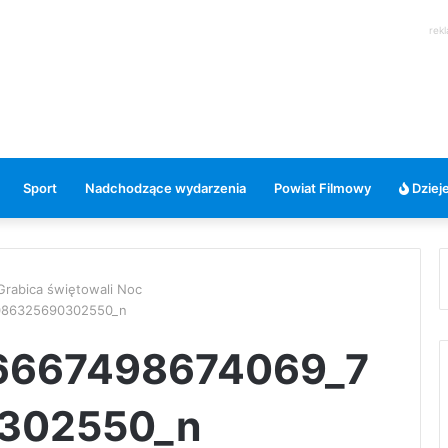
rek
Sport
Nadchodzące wydarzenia
Powiat Filmowy
Dzieje
 Grabica świętowali Noc
086325690302550_n
6667498674069_7
302550_n