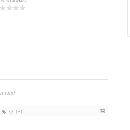
 temat artykułu
{}
[+]