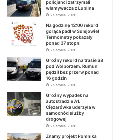
policjanci zatrzymali
włamywacza z Lublina
5 sierpnia, 2026
Na godzinę 12:00 rekord
gorąca padł w Sulejowie!
Termometry pokazały
ponad 37 stopni
5 sierpnia, 2026
Groźny rekord na trasie S8
pod Wolborzem. Rumun
pędził bez przerw ponad
16 godzin
5 sierpnia, 2026
Groźny wypadek na
autostradzie A1.
Ciężarówka uderzyła w
samochód służby
drogowej
5 sierpnia, 2026
Znamy projekt Pomnika