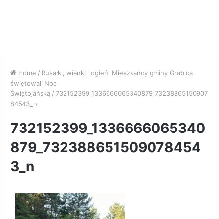
Home
/
Rusałki, wianki i ogień. Mieszkańcy gminy Grabica
świętowali Noc
Świętojańską
/
732152399_1336666065340879_73238865150907
84543_n
732152399_1336666065340
879_732388651509078454
3_n