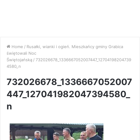
Home
/
Rusałki, wianki i ogień. Mieszkańcy gminy Grabica
świętowali Noc
Świętojańską
/
732026678_1336667052007447_12704198204739
4580_n
732026678_1336667052007
447_127041982047394580_
n