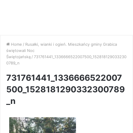
Home
/
Rusałki, wianki i ogień. Mieszkańcy gminy Grabica
świętowali Noc
Świętojańską
/
731761441_1336666522007500_152818129033230
0789_n
731761441_1336666522007
500_1528181290332300789
_n