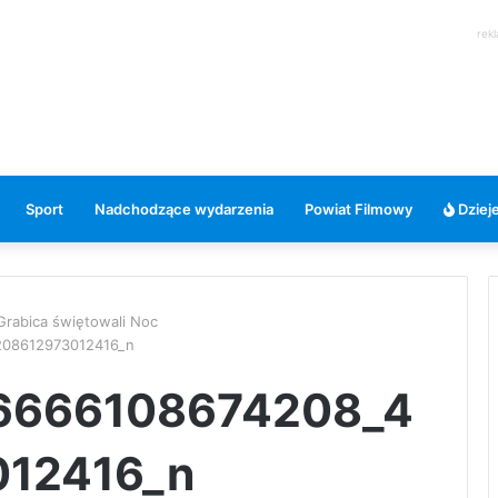
rek
Sport
Nadchodzące wydarzenia
Powiat Filmowy
Dzieje
 Grabica świętowali Noc
208612973012416_n
6666108674208_4
12416_n