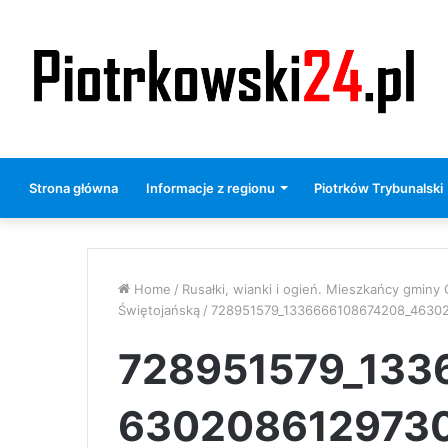
Strona główna
Informacje z regionu
Piotrków Trybunalski
Home
/
Rusałki, wianki i ogień. Mieszkańcy gminy
Świętojańską
/
728951579_1336666108674208_4630
728951579_133
6302086129730