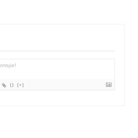
{}
[+]