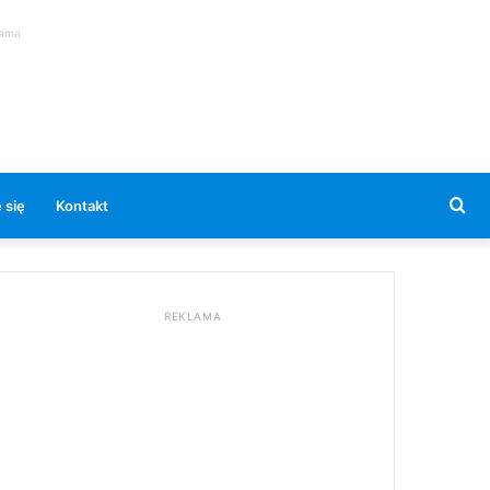
lama
Se
 się
Kontakt
for
REKLAMA