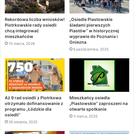
Rekordowa liczba wniosków!
„Osiedle Piastowskie
Piotrkowskie rady osiedli
śladami pierwszych
chcą integrować
Piastów” w historycznej
mieszkańców
wyprawie do Poznania i
Gniezna
10 marca, 2026
6 października, 2025
Aż 9 rad osiedli z Piotrkowa
Mieszkańcy osiedla
otrzymało dofinansowanie z
„Piastowskie” zaproszeni na
programu „Łódzkie dla
otwarte spotkanie
osiedli”
3 marca, 2025
26 sierpnia, 2025