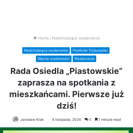
Home
/
Nadchodzące wydarzenia
Nadchodzące wydarzenia
Piotrków Trybunalski
Ważne wiadomości
Wydarzenia
Rada Osiedla „Piastowskie”
zaprasza na spotkania z
mieszkańcami. Pierwsze już
dziś!
Jarosław Krak
4 listopada, 2024
0
1 minute read