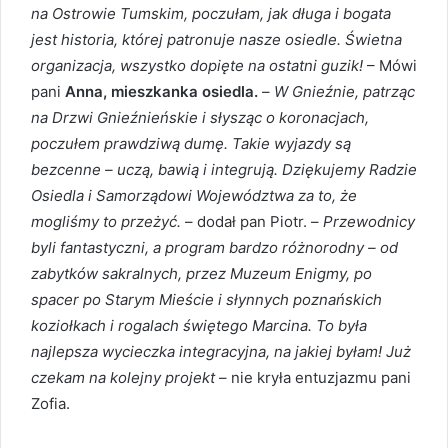
na Ostrowie Tumskim, poczułam, jak długa i bogata
jest historia, której patronuje nasze osiedle. Świetna
organizacja, wszystko dopięte na ostatni guzik!
– Mówi
pani
Anna, mieszkanka osiedla.
–
W Gnieźnie, patrząc
na Drzwi Gnieźnieńskie i słysząc o koronacjach,
poczułem prawdziwą dumę. Takie wyjazdy są
bezcenne – uczą, bawią i integrują. Dziękujemy Radzie
Osiedla i Samorządowi Województwa za to, że
mogliśmy to przeżyć.
– dodał pan Piotr. –
Przewodnicy
byli fantastyczni, a program bardzo różnorodny – od
zabytków sakralnych, przez Muzeum Enigmy, po
spacer po Starym Mieście i słynnych poznańskich
koziołkach i rogalach świętego Marcina. To była
najlepsza wycieczka integracyjna, na jakiej byłam! Już
czekam na kolejny projekt
– nie kryła entuzjazmu pani
Zofia.