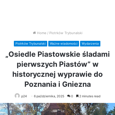
Home
/
Piotrków Trybunalski
Piotrków Trybunalski
Ważne wiadomości
Wydarzenia
„Osiedle Piastowskie śladami
pierwszych Piastów” w
historycznej wyprawie do
Poznania i Gniezna
p24
6 października, 2025
0
2 minutes read