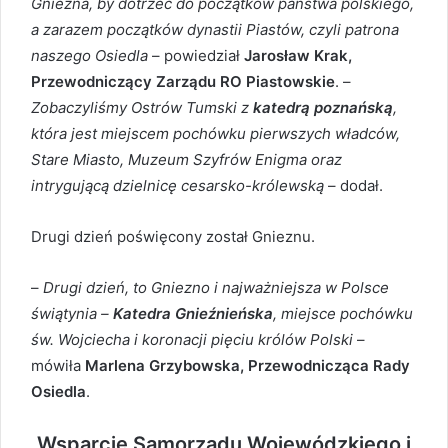
Gniezna, by dotrzeć do początków państwa polskiego,
a zarazem początków dynastii Piastów, czyli patrona
naszego Osiedla
– powiedział
Jarosław Krak,
Przewodniczący Zarządu RO Piastowskie
. –
Zobaczyliśmy Ostrów Tumski z
katedrą poznańską
,
która jest miejscem pochówku pierwszych władców,
Stare Miasto, Muzeum Szyfrów Enigma oraz
intrygującą dzielnicę cesarsko-królewską
– dodał.
Drugi dzień poświęcony został Gnieznu.
–
Drugi dzień, to Gniezno i najważniejsza w Polsce
świątynia –
Katedra Gnieźnieńska
, miejsce pochówku
św. Wojciecha i koronacji pięciu królów Polski
–
mówiła
Marlena Grzybowska, Przewodnicząca Rady
Osiedla
.
Wsparcie Samorządu Wojewódzkiego i