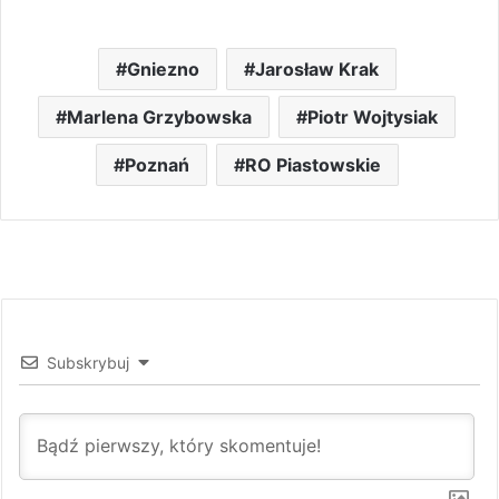
Gniezno
Jarosław Krak
Marlena Grzybowska
Piotr Wojtysiak
Poznań
RO Piastowskie
Subskrybuj