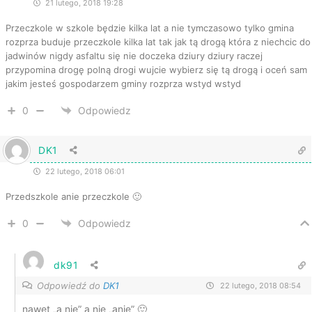
21 lutego, 2018 19:28
Przeczkole w szkole będzie kilka lat a nie tymczasowo tylko gmina
rozprza buduje przeczkole kilka lat tak jak tą drogą która z niechcic do
jadwinów nigdy asfaltu się nie doczeka dziury dziury raczej
przypomina drogę polną drogi wujcie wybierz się tą drogą i oceń sam
jakim jesteś gospodarzem gminy rozprza wstyd wstyd
0
Odpowiedz
DK1
22 lutego, 2018 06:01
Przedszkole anie przeczkole 🙂
0
Odpowiedz
dk91
Odpowiedź do
DK1
22 lutego, 2018 08:54
nawet „a nie” a nie „anie” 🙂