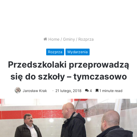
Home
/
Gminy
/
Rozprza
Rozprza
Wydarzenia
Przedszkolaki przeprowadzą
się do szkoły – tymczasowo
Jarosław Krak
21 lutego, 2018
4
1 minute read